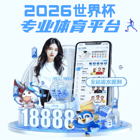
玩球体育|(官方)在线官网
EN
通知公告
招生
培养
学位