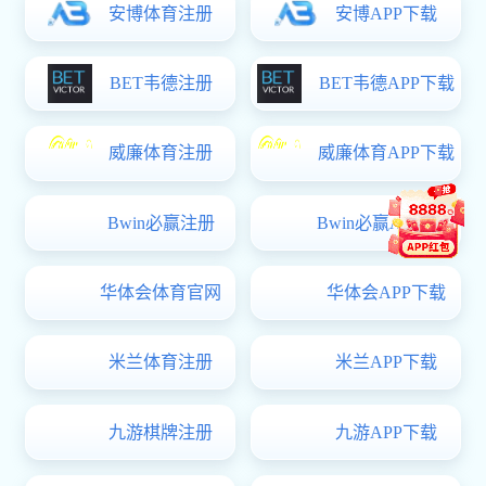
【
关闭
】
友情链接
广西大学
学信网
研招网
留学网
玩球体育|(官方)在线官网部
智慧玩球体育|(官方)在线官网平台