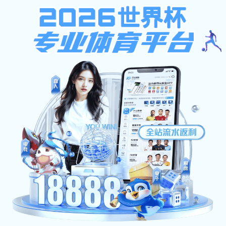
玩球体育|(官方)在线官网
EN
常用表格下载
招生
培养
学位
其他
其他