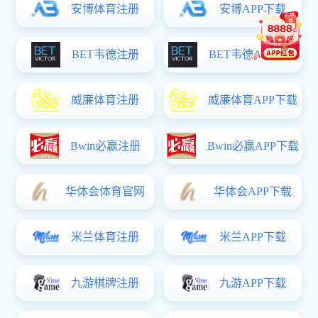
友情链接
广西大学
学信网
研招网
留学网
玩球体育|(官方)在线官网部
智慧玩球体育|(官方)在线官网平台
联系我们
地址：广西南宁市西乡塘区大学东路100号广西大学研究
生院
邮编：530004